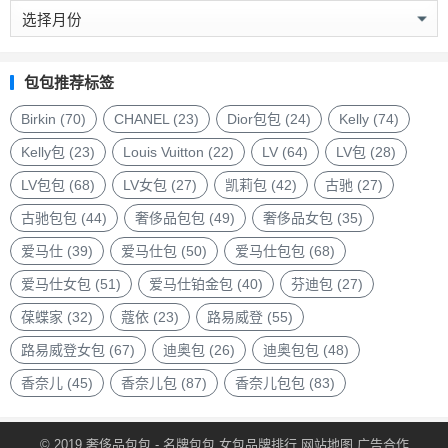
奢
侈
品
包
包包推荐标签
包
品
Birkin
(70)
CHANEL
(23)
Dior包包
(24)
Kelly
(74)
牌
Kelly包
(23)
Louis Vuitton
(22)
LV
(64)
LV包
(28)
LV包包
(68)
LV女包
(27)
凯莉包
(42)
古驰
(27)
古驰包包
(44)
奢侈品包包
(49)
奢侈品女包
(35)
爱马仕
(39)
爱马仕包
(50)
爱马仕包包
(68)
爱马仕女包
(51)
爱马仕铂金包
(40)
芬迪包
(27)
葆蝶家
(32)
蔻依
(23)
路易威登
(55)
路易威登女包
(67)
迪奥包
(26)
迪奥包包
(48)
香奈儿
(45)
香奈儿包
(87)
香奈儿包包
(83)
© 2019
奢侈品包包
- 名牌包包
女包品牌排行
网站地图
广告合作