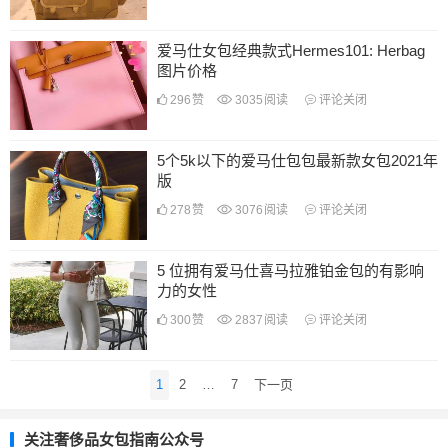
爱马仕女包经典款式Hermes101: Herbag
图片价格
296
赞
3035
阅读
评论关闭
5个5k以下的爱马仕包包最新款女包2021年
版
278
赞
3076
阅读
评论关闭
5 位拥有爱马仕喜马拉雅铂金包的有影响
力的女性
300
赞
2837
阅读
评论关闭
文
1
2
…
7
下一页
章
导
关注奢侈品女包指南公众号
航