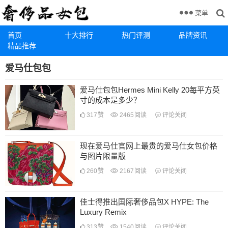
菜单
首页
十大排行
热门评测
品牌资讯
精品推荐
爱马仕包包
爱马仕包包Hermes Mini Kelly 20每平方英
寸的成本是多少？
317
赞
2465
阅读
评论关闭
现在爱马仕官网上最贵的爱马仕女包价格
与图片限量版
260
赞
2167
阅读
评论关闭
佳士得推出国际奢侈品包X HYPE: The
Luxury Remix
313
赞
1540
阅读
评论关闭