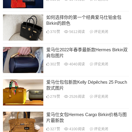
如何选择你的第一个经典爱马仕铂金包
Birkin的颜色
370
赞
5612
阅读
评论关闭
爱马仕2022年春季最新款Hermes Birkin双
肩包图片
302
赞
4040
阅读
评论关闭
爱马仕包包新款Kelly Dépêches 25 Pouch
款式图片
279
赞
2526
阅读
评论关闭
爱马仕女包Hermes Cargo Birkin价格与图
片最新款
327
赞
4100
阅读
评论关闭